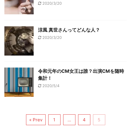
2020/3/20
涼風 真世さんってどんな人？
2020/3/20
令和元年のCM女王は誰？出演CMを随時
集計！
2020/5/4
« Prev
1
…
4
5