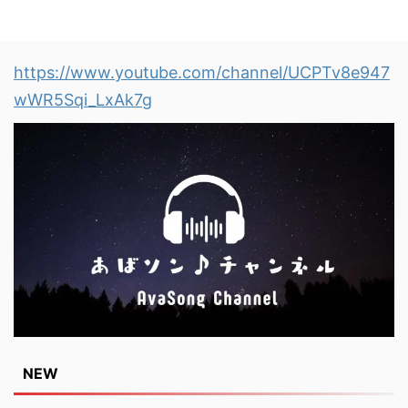
https://www.youtube.com/channel/UCPTv8e947
wWR5Sqi_LxAk7g
NEW