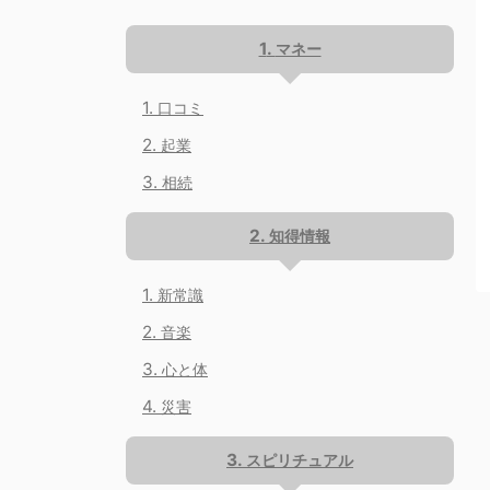
マネー
口コミ
起業
相続
知得情報
新常識
音楽
心と体
災害
スピリチュアル