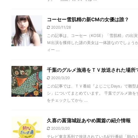
コーセー雪肌精の新CMの女優は誰？
2020/11/28
この記事は、コーセー（KOSE）「雪肌精」の出
Ｍ出演を獲得した謎の美女は一体誰なのでしょうか
ィー ...
千葉のグルメ漁港をＴＶ放送された場所
2020/3/20
この記事では、ＴＶ番組『よじごじDays』で雛
シ」についてまとめています。 千葉でグルメ旅を
をチェックしてから ...
久喜の菖蒲城趾あやめ園篇の紹介情報
2020/3/20
テレビ東京系列で放送されている紀行番組「朝の