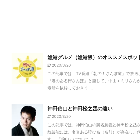
漁港グルメ（漁港飯）のオススメスポッ
2020/3/20
この記事では、TV番組「朝の！さんぽ道」で放送
『港のある街さんぽ』と題して、中山エミリさん
場所を抜粋しておきま ...
神田伯山と神田松之丞の違い
2020/3/20
この記事では、神田伯山の襲名意義と神田松之丞さ
統芸能には、名誉ある呼び名（名前）が存在し、
す。 「伯山」については ...