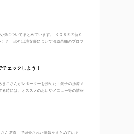
演女優についてまとめています。 ＫＯＳＥの新Ｃ
！？ 目次 出演女優について清原果耶のプロフ
でチェックしよう！
型あきこさんがレポーターを務めた「銚子の漁港メ
する時には、オススメのお店やメニュー等の情報
！さんぽ道」で紹介された情報をまとめていま