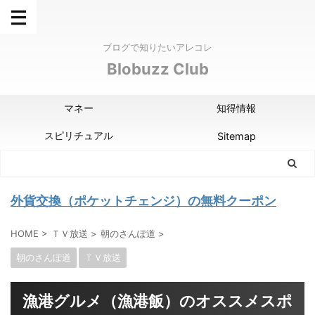
ブログで知りたいアレコレ
Blobuzz Club
マネー
知得情報
スピリチュアル
Sitemap
外貨交換（ポケットチェンジ）の無料クーポン
HOME
>
ＴＶ放送
>
朝のさんぽ道
>
朝のさんぽ道
ＴＶ放送
漁港グルメ（漁港飯）のオススメスポ