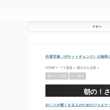
マネー
外貨交換（ポケットチェンジ）の無料
HOME
>
ＴＶ放送
>
朝のさんぽ道
>
朝のさんぽ道
ＴＶ放送
朝の！さ
おしりが痛くなる人のためのジェルク