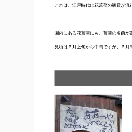
これは、江戸時代に花菖蒲の観賞が流
園内にある花菖蒲にも、菖蒲の名前が
見頃は６月上旬から中旬ですが、６月