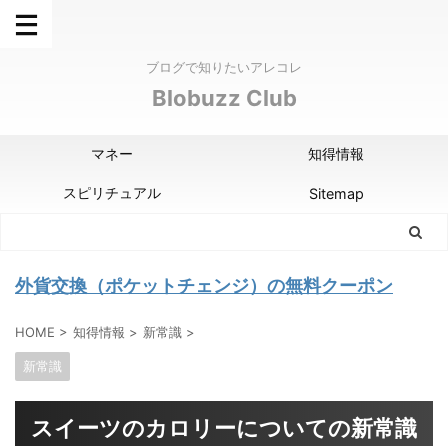
ブログで知りたいアレコレ
Blobuzz Club
マネー
知得情報
スピリチュアル
Sitemap
外貨交換（ポケットチェンジ）の無料クーポン
HOME
>
知得情報
>
新常識
>
新常識
スイーツのカロリーについての新常識