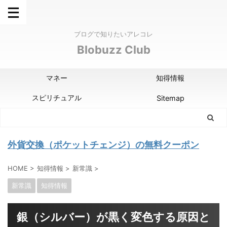
ブログで知りたいアレコレ
Blobuzz Club
マネー
知得情報
スピリチュアル
Sitemap
外貨交換（ポケットチェンジ）の無料クーポン
HOME
>
知得情報
>
新常識
>
新常識
知得情報
銀（シルバー）が黒く変色する原因と