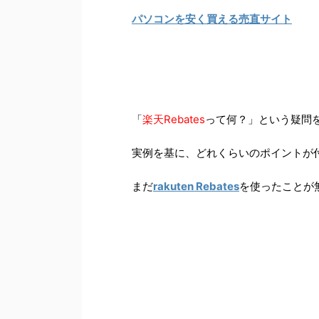
パソコンを安く買える売直サイト
「
楽天Rebates
って何？」という疑問を
実例を基に、どれくらいのポイントが
まだ
rakuten Rebates
を使ったことが