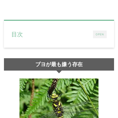
目次
OPEN
ブヨが最も嫌う存在