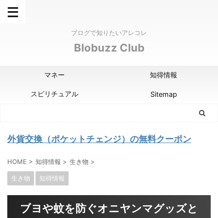
ブログで知りたいアレコレ
Blobuzz Club
マネー
知得情報
スピリチュアル
Sitemap
外貨交換（ポケットチェンジ）の無料クーポン
HOME
>
知得情報
>
生き物
>
生き物
知得情報
ブヨや蚊を防ぐオニヤンマグッズと