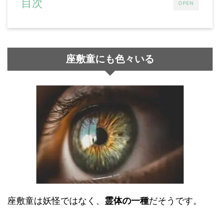
目次
OPEN
座敷童にも色々いる
座敷童は妖怪ではなく、
霊体の一種
だそうです。