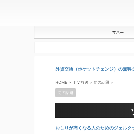
マネー
外貨交換（ポケットチェンジ）の無料
HOME
>
ＴＶ放送
>
旬の話題
>
旬の話題
おしりが痛くなる人のためのジェルク