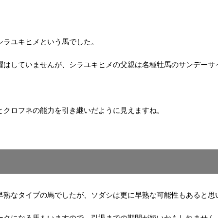
シラユキヒメという馬でした。
躍はしていませんが、シラユキヒメの父親は名種牡馬のサンデーサ
とクロフネの能力を引き継いだように見えますね。
早熟なタイプの馬でしたが、ソダシは更に早熟な可能性もあると思
ークになる馬もいますので、引退までの期間が短いかもしれません