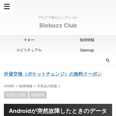
ブログで知りたいアレコレ
Blobuzz Club
マネー
知得情報
スピリチュアル
Sitemap
外貨交換（ポケットチェンジ）の無料クーポン
HOME
>
知得情報
>
不具合の対処
>
不具合の対処
知得情報
Androidが突然故障したときのデータ