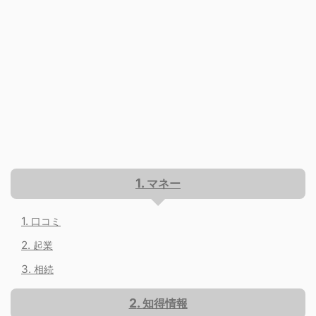
マネー
口コミ
起業
相続
知得情報