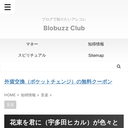
ブログで知りたいアレコレ
Blobuzz Club
マネー
知得情報
スピリチュアル
Sitemap
外貨交換（ポケットチェンジ）の無料クーポン
HOME
>
知得情報
>
音楽
>
音楽
花束を君に（宇多田ヒカル）が色々と